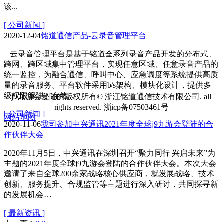
该...
[ 公司新闻 ]
2020-12-04
铭道通信产品-云录音管理平台
云录音管理平台是基于铭道全系列录音产品开发的分布式、
跨网、跨区域集中管理平台，实现任意区域、任意录音产品的
统一监控，为融合通信、呼叫中心、应急调度等系统提供高质
量的录音服务。平台软件采用b/s架构、模块化设计，提供多
级权限管理、存储...
j9九游会登陆的版权所有© 浙江铭道通信技术有限公司. all
rights reserved. 浙icp备07503461号
[ 公司新闻 ]
网站地图
2020-11-06
我司参加中兴通讯2021年度全球j9九游会登陆的合
作伙伴大会
2020年11月5日，中兴通讯在深圳召开“聚力同行 兴启未来”为
主题的2021年度全球j9九游会登陆的合作伙伴大会。本次大会
邀请了来自全球200余家战略核心供应商，就发展战略、技术
创新、服务提升、合规监管等主题进行深入研讨，共同探寻新
的发展机会…
[ 最新资讯 ]