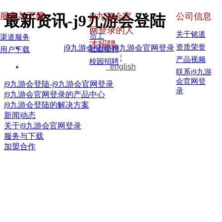
服务与下载
j9九游会官
公司信息
最新资讯-j9九游会登陆
网登录的人
关于铭道
员工
渠道服务
才招聘
资质荣誉
j9九游会登陆-j9九游会官网登录
社会招聘
用户下载
¦
产品视频
校园招聘
english
联系j9九游
会官网登
j9九游会登陆-j9九游会官网登录
录
j9九游会官网登录的产品中心
j9九游会登陆的解决方案
新闻动态
关于j9九游会官网登录
服务与下载
加盟合作