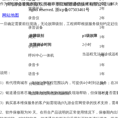
j9九游会登陆的版权所有© 浙江铭道通信技术有限公司. all
作为享有增值服务的客户，当故障不能使用有效的远程支持方式进行解决
管理平台
2年
rights reserved. 浙icp备07503461号
网站地图
录音仪
2年
一旦确定需要前往现场，无论故障级别，工程师即根据服务级别约定赶往
录音设备
1年
故障级别
p1级故障
网关
1年
故障确诊时间
2小时
ip-pbx
1年
当远程无法确诊或远
呼叫中心一体机
1年
录音卡
1年
说明：
语音卡
1年
1）有代理商城市，在50公里车程范围以内，可提供4小时到达服务；在
分销渠道产品
1年
2）铭道通信将尽最大努力向客户提供远程及现场帮助，但保留对是否需
电源和线缆等配件或耗材
3个月
3）购买基本维保服务的客户如需现场j9九游会官网登录的技术支持，需
2、软件保修期为90 天。在符合产品说明的正常使用情况下，保修期