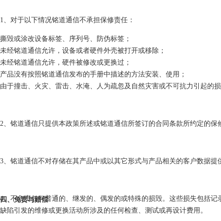
1、对于以下情况铭道通信不承担保修责任：
撕毁或涂改设备标签、序列号、防伪标签；
未经铭道通信允许，设备或者硬件外壳被打开或移除；
未经铭道通信允许，硬件被修改或更换过；
产品没有按照铭道通信发布的手册中描述的方法安装、使用；
由于撞击、火灾、雷击、水淹、人为疏忽及自然灾害或不可抗力引起的损
2、铭道通信只提供本政策所述或铭道通信所签订的合同条款所约定的保
3、铭道通信不对存储在其产品中或以其它形式与产品相关的客户数据提
4、不负责任何普通的、继发的、偶发的或特殊的损毁。这些损失包括记
四、免责与赔偿
缺陷引发的维修或更换活动所涉及的任何检查、测试或再设计费用。