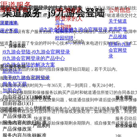
渠道服务
定义
远程j9九游会官网登录的技术支持服务
：
本政策中所述的“保修期开始日期”指（1）产品从浙江铭道通信
服务与下载
j9九游会官
公司信息
渠道服务 -j9九游会登陆
————————————————————————————
修卡和正式销售发票上标示的购机日期，且该日期不晚于铭道通信交付之
网登录的人
关于铭道
员工
日期计算。
渠道服务
才招聘
资质荣誉
j9九游会登陆-j9九游会官网登录
社会招聘
用户下载
铭道通信设有客户服务热线，提供全天候无间断的产品技术咨询、故障申
¦
产品视频
校园招聘
english
铭道通信采用了专业的呼叫中心技术，对所有来电进行实时响应，技术工
联系j9九游
一、保修条款
会官网登
j9九游会登陆-j9九游会官网登录
录
j9九游会官网登录的产品中心
j9九游会登陆的解决方案
客户服务热线：
铭道通信产品的保修期均指自保修期开始日期起，若干天以内。
新闻动态
关于j9九游会官网登录
服务电话：0579-85113688
服务与下载
该项服务的提供时间为一年365天，周一到周日，每天24小时。
加盟合作
1、硬件保修期限和保修服务以购买产品时和铭道通信所签订的合同条款为
自由容器(1)(1)(1)(1)(1)
服务方式
服务周期
保修期内硬件出现工艺或质量问题，铭道通信接到申请后提供的基本保修
自由容器(1)(1)
快速维修
收到故障件
铭道通信j9九游会登陆的售后服务中心将快速对您进行服务响应，使您
渠道服务
铭道通信有权决定对故障件进行维修或更换处理，如果进行更换，则更换
产品保修政策
快速更换
服务启动后
服务内容与执行标准
经维修或更换的设备，在原始保修期剩余期限内、或自修复件或更换件从
产品系列
标准保修期
产品保修政策
服务内容与执行标准
硬盘
2年