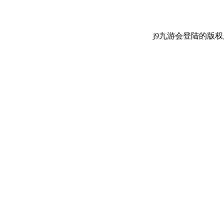
j9九游会登陆的版权所有©