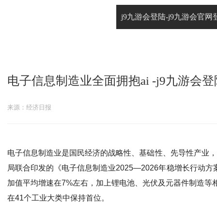
j9九游会登陆-j9九游会官网
服务与下载
电子信息制造业全面拥抱ai -j9九游会登
来源：经济日报
j9九游会登陆的解决
案
拥有150多项自主知识产权和完美的产品生产线，
电子信息制造业是国民经济的战略性、基础性、先导性产业，
塔迪兰、科大讯飞等国际知名高科技企业建立长
局联合印发的《电子信息制造业2025—2026年稳增长行动
加值平均增速在7%左右，加上锂电池、光伏及元器件制造等相
在41个工业大类中保持首位。