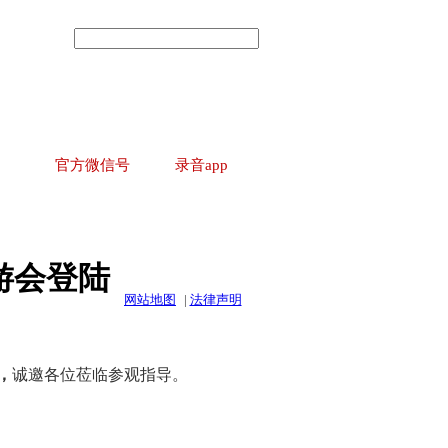
官方微信号
录音app
游会登陆
网站地图
|
法律声明
，
诚邀各位莅临参观指导。