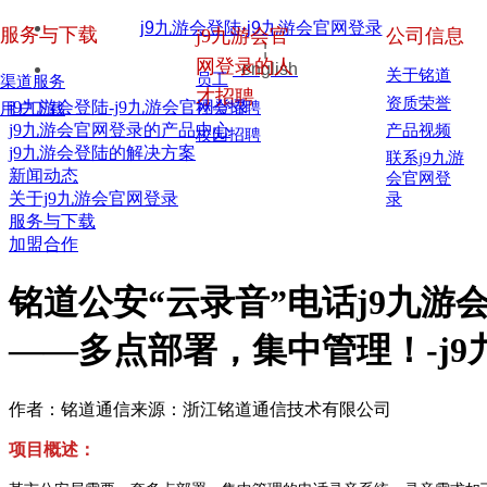
j9九游会登陆-j9九游会官网登录
服务与下载
j9九游会官
公司信息
¦
网登录的人
english
关于铭道
员工
渠道服务
才招聘
资质荣誉
j9九游会登陆-j9九游会官网登录
社会招聘
用户下载
j9九游会官网登录的产品中心
产品视频
校园招聘
j9九游会登陆的解决方案
联系j9九游
新闻动态
会官网登
关于j9九游会官网登录
录
服务与下载
加盟合作
铭道公安“云录音”电话j9九游
——多点部署，集中管理！-j9
作者：铭道通信
来源：浙江铭道通信技术有限公司
项目概述：